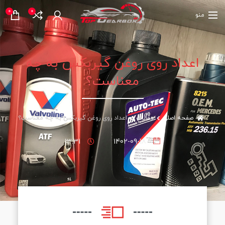
0
0
منو
اعداد روی روغن گیربکس به چه
معناست؟
اعداد روی روغن گیربکس به چه معناست؟
صفحه اصلی
مقالات
13:31
1402-09-18