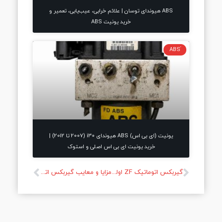
ABS هیوندای توسان | علائم خرابی، عیب‌یابی، تعمیر و
خرید یونیت ABS
یونیت (ای بی اس) ABS هیوندای i30 (2007 تا 2012) |
خرید یونیت ای بی اس اصلی و استوک
گیربکس اتوماتیک ZF اولین گیربکس 9 سرعته جهان
مزایا و معایب گیربکس اتوماتیک