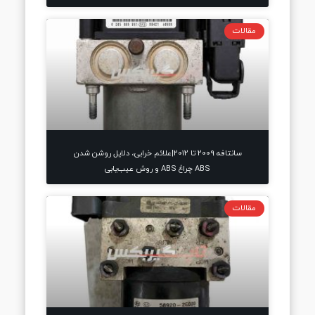
مقالات
سانتافه 2009 تا 2012|علائم خرابی، دلایل روشن شدن
ABS چراغ ABS و روش عیب‌یابی
مقالات