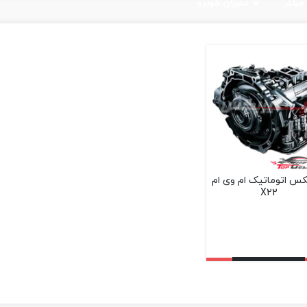
فیلتر
مدیران خودرو
کس اتوماتیک ام وی ام
X22