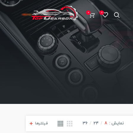
0
0
نمایش
8
24
36
فیلترها