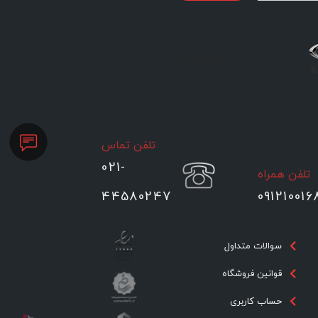
مدل خودرو
تلفن تماس
021-
تلفن همراه
44580247
091210016
سوالات متداول
قوانین فروشگاه
حساب کاربری