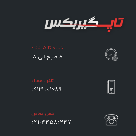
شنبه تا ۵ شنبه
۸ صبح الی ۱۸
تلفن همراه
09121001689
تلفن تماس
021-44580247