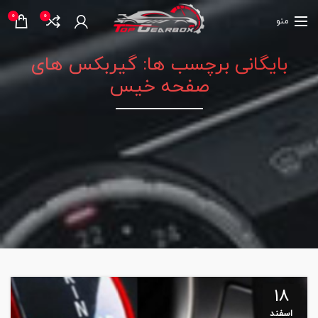
0
0
منو
بایگانی برچسب ها: گیربکس های
صفحه خیس
18
اسفند