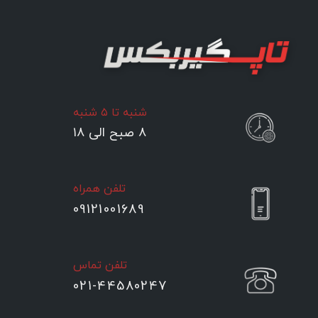
شنبه تا ۵ شنبه
۸ صبح الی ۱۸
تلفن همراه
09121001689
تلفن تماس
021-44580247