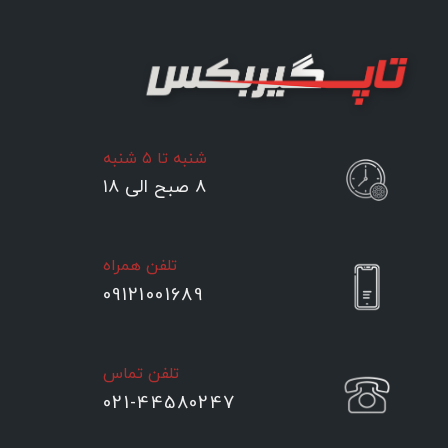
شنبه تا ۵ شنبه
۸ صبح الی ۱۸
تلفن همراه
09121001689
تلفن تماس
021-44580247