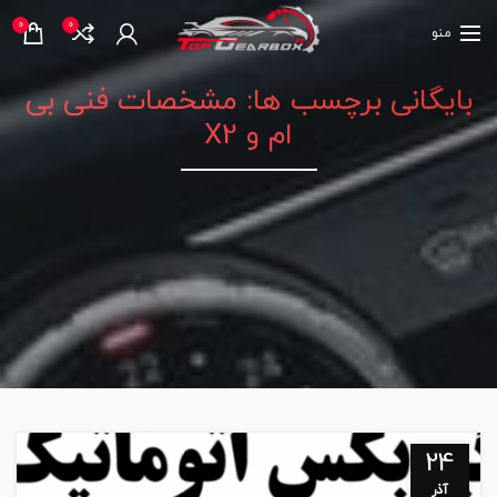
0
0
منو
بایگانی برچسب ها: مشخصات فنی بی
ام و X2
24
آذر