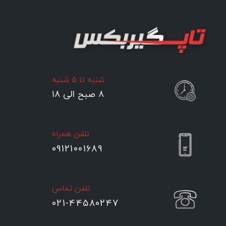
شنبه تا ۵ شنبه
۸ صبح الی ۱۸
تلفن همراه
09121001689
تلفن تماس
021-44580247