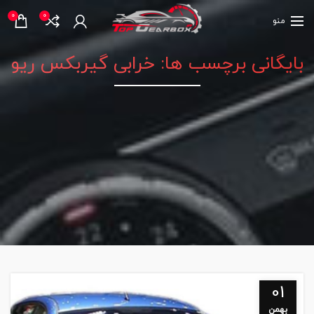
0
0
منو
بایگانی برچسب ها: خرابی گیربکس ریو
01
بهمن