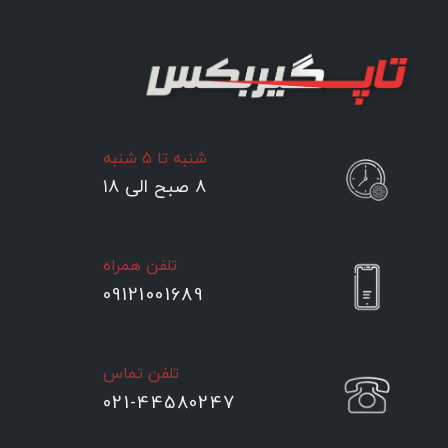
شنبه تا ۵ شنبه
۸ صبح الی ۱۸
تلفن همراه
09121001689
تلفن تماس
021-44580247