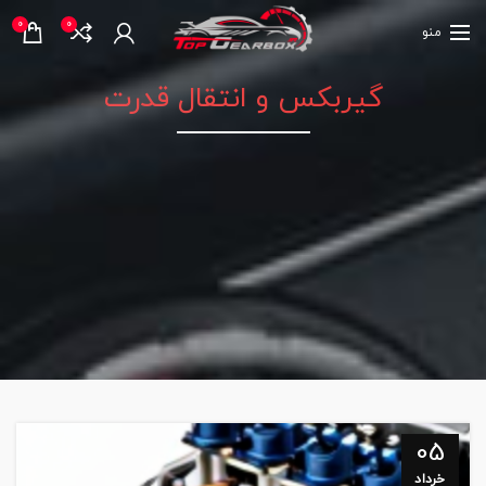
0
0
منو
گیربکس و انتقال قدرت
05
خرداد