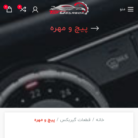
0
0
منو
پیچ و مهره
خانه
قطعات گیربکس
پیچ و مهره
مشاهده فیلترها