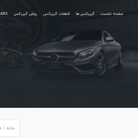
صفحه نخست
گیربکس ها
قطعات گیربکس
روغن گیربکس
ABS
خانه
ق