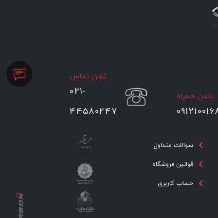
مدل خودرو
تلفن تماس
021-
تلفن همراه
44580247
091210016
سوالات متداول
قوانین فروشگاه
حساب کاربری