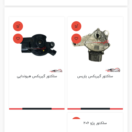
سلکتور گیربکس یاریس
سلکتور گیربکس هیوندایی
سلکتور پژو 206