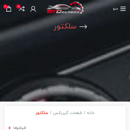
0
0
منو
سلکتور
خانه
قطعات گیربکس
سلکتور
مشاهده فیلترها
فیلترها