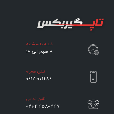
شنبه تا ۵ شنبه
۸ صبح الی ۱۸
تلفن همراه
09121001689
تلفن تماس
021-44580247