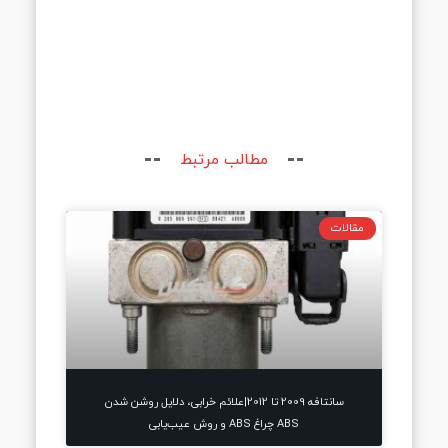
مطالب مرتبط
مقالات
سانتافه 2009 تا 2012|علائم خرابی، دلایل روشن شدن
ABS چراغ ABS و روش عیب‌یابی