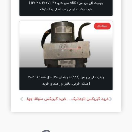
یونیت (ای بی اس) ABS هیوندای i30 (2007 تا 2012) |
خرید یونیت ای بی اس اصلی و استوک
مقالات
یونیت ای بی اس (abs) هیوندای i20 مدل 2008 تا 2014
| علائم خرابی، دلایل و راهنمای خرید
خرید گیربکس اتوماتیک هیوندای I30 نو و استوک
خرید گیربکس سوناتا چهار سرعته 2006/خرید گیربکس اتوماتیک سوناتا 2006 نو و استوک