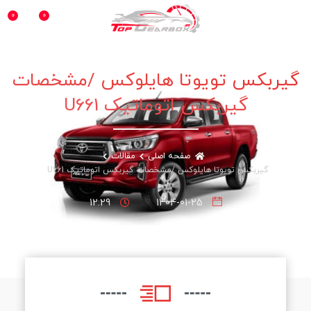
0
0
منو
گیربکس تویوتا هایلوکس /مشخصات
گیربکس اتوماتیک U661
صفحه اصلی
مقالات
گیربکس تویوتا هایلوکس /مشخصات گیربکس اتوماتیک U661
12:29
1404-01-25