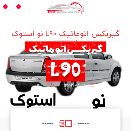
0
0
منو
گیربکس اتوماتیک L90 نو استوک
خرید گیربکس L90
صفحه اصلی
مقالات
گیربکس اتوماتیک L90 نو استوک خرید گیربکس L90
12:29
1403-08-05