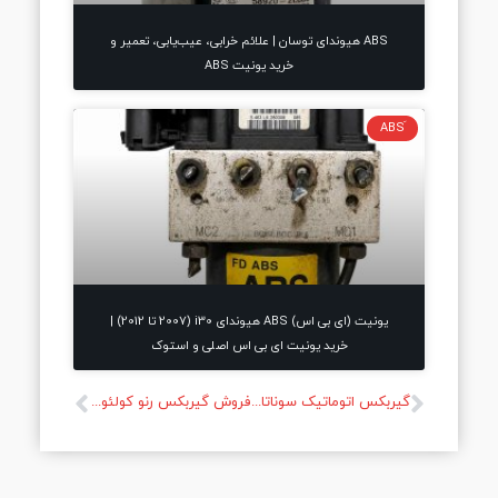
ABS هیوندای توسان | علائم خرابی، عیب‌یابی، تعمیر و
خرید یونیت ABS
یونیت (ای بی اس) ABS هیوندای i30 (2007 تا 2012) |
خرید یونیت ای بی اس اصلی و استوک
گیربکس اتوماتیک سوناتا هیبرید استوک فروش گیربکس سوناتا هیبرید
فروش گیربکس رنو کولئوس استوک و نو همراه با گارانتی