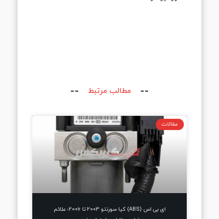
مطالب مرتبط
مقالات
ای بی اس (ABS) کیا سورنتو 2003 تا 2006؛ علائم