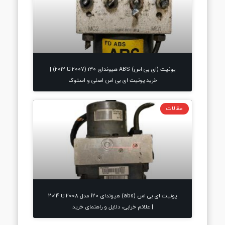
یونیت (ای بی اس) ABS هیوندای i30 (2007 تا 2012) |
خرید یونیت ای بی اس اصلی و استوک
مقالات
یونیت ای بی اس (abs) هیوندای i20 مدل 2008 تا 2014
| علائم خرابی، دلایل و راهنمای خرید