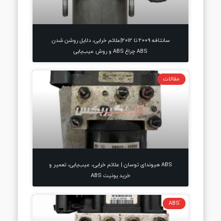
سانتافه 2009 تا 2012|علائم خرابی، دلایل روشن شدن
ABS چراغ ABS و روش عیب‌یابی
مقالات
ABS هیوندای توسان | علائم خرابی، عیب‌یابی، تعمیر و
خرید یونیت ABS