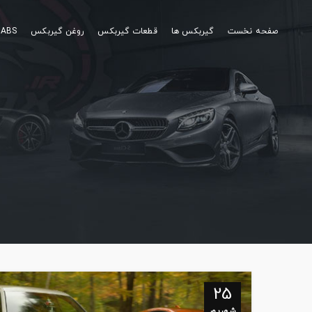
صفحه نخست
گیربکس ها
قطعات گیربکس
روغن گیربکس
ABS
25
شهریور