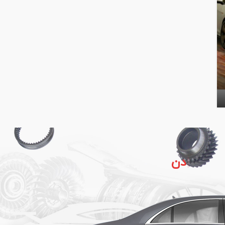
دنبال چه قط