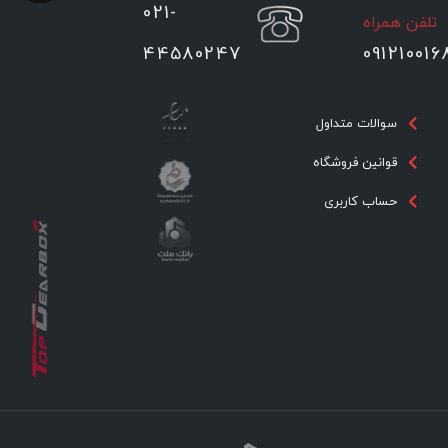
021-
تلفن همراه
44580247
091210016
سوالات متداول
قوانین فروشگاه
حساب کاربری