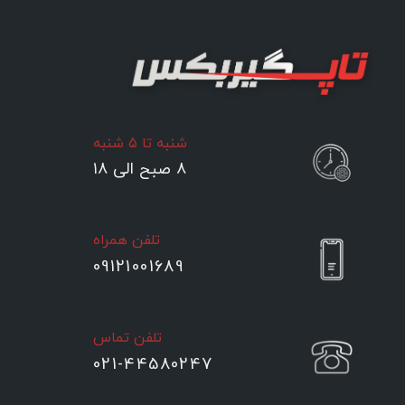
شنبه تا ۵ شنبه
۸ صبح الی ۱۸
تلفن همراه
09121001689
تلفن تماس
021-44580247