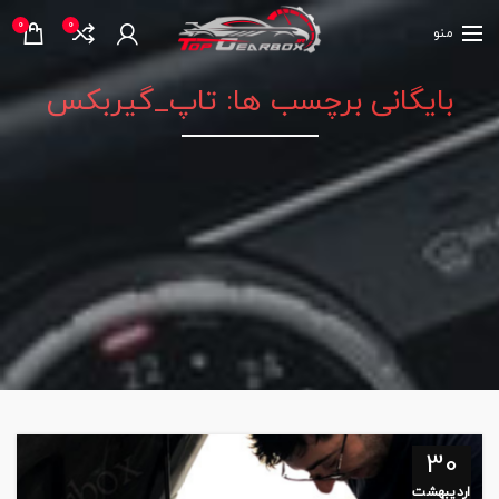
0
0
منو
بایگانی برچسب ها: تاپ_گیربکس
30
اردیبهشت