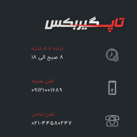
شنبه تا ۵ شنبه
۸ صبح الی ۱۸
تلفن همراه
09121001689
تلفن تماس
021-44580247