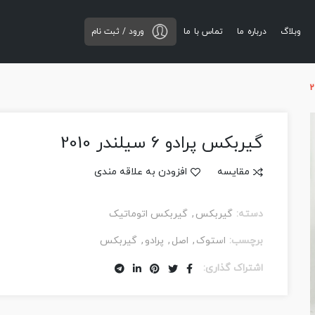
وبلاگ
درباره ما
تماس با ما
ورود / ثبت نام
گیربکس پرادو 6 سیلندر 2010
مقایسه
افزودن به علاقه مندی
دسته:
گیربکس
,
گیربکس اتوماتیک
برچسب:
استوک
,
اصل
,
پرادو
,
گیربکس
اشتراک گذاری