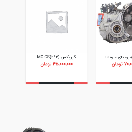
وندای سوناتا
گیربکس MG GS(2*2)
گی
70,0
تومان
45,000,000
تومان