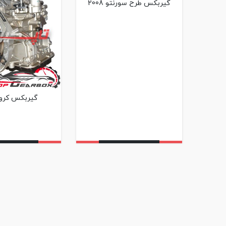
گیربکس طرح سورنتو 2008
گیربکس کرولا 15
دنبا