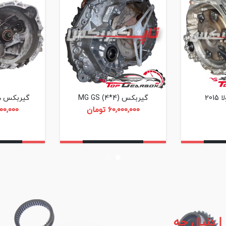
20
گیربکس MG GS (4*4)
گیربکس هی
60,000,000
تومان
00,000
ل چه قطعه ای ه