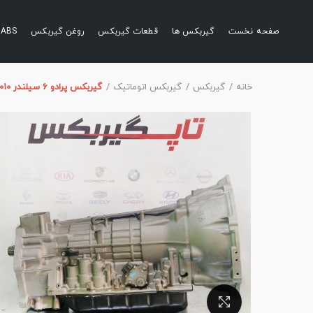
صفحه نخست
گیربکس ها
قطعات گیربکس
روغن گیربکس
ABS
خانه
گیربکس
گیربکس اتوماتیک
گیربکس پرادو 6 سیلندر 2010
بزرگنمایی تصویر