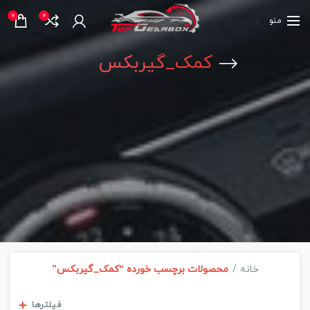
0
0
منو
کمک_گیربکس
خانه
محصولات برچسب خورده “کمک_گیربکس”
مشاهده فیلترها
فیلترها