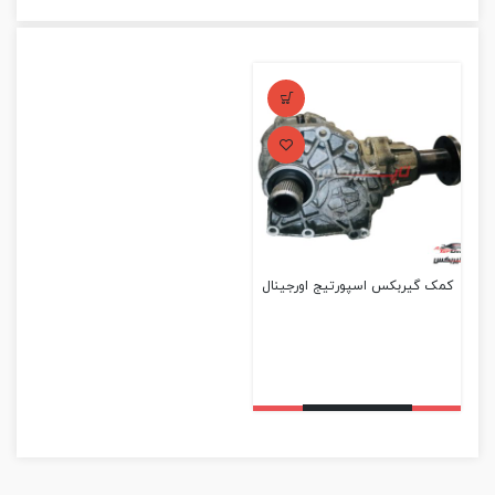
کمک گیربکس اسپورتیج اورجینال