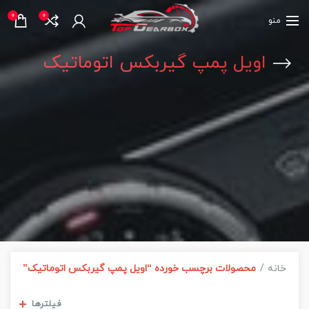
0
0
منو
اویل پمپ گیربکس اتوماتیک
خانه
محصولات برچسب خورده “اویل پمپ گیربکس اتوماتیک”
مشاهده فیلترها
فیلترها