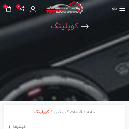
0
0
منو
کوپلینگ
خانه
قطعات گیربکس
کوپلینگ
مشاهده فیلترها
فیلترها