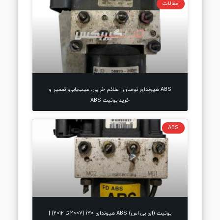
مقالات
ABS هیوندای توسان | علائم خرابی، عیب‌یابی، تعمیر و
خرید یونیت ABS
یونیت (ای بی اس) ABS هیوندای i30 (2007 تا 2012) |