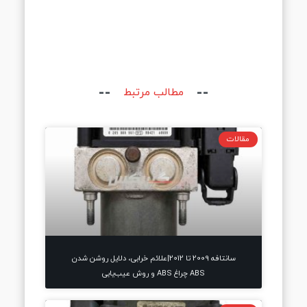
مطالب مرتبط
مقالات
سانتافه 2009 تا 2012|علائم خرابی، دلایل روشن شدن
ABS چراغ ABS و روش عیب‌یابی