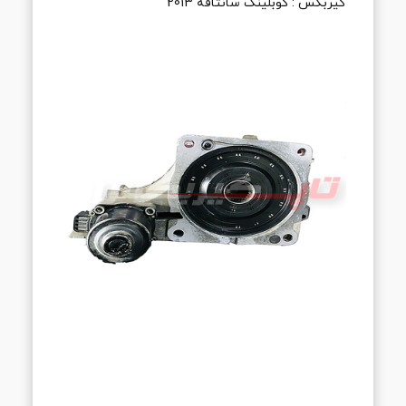
گیربکس : کوبلینگ سانتافه 2013