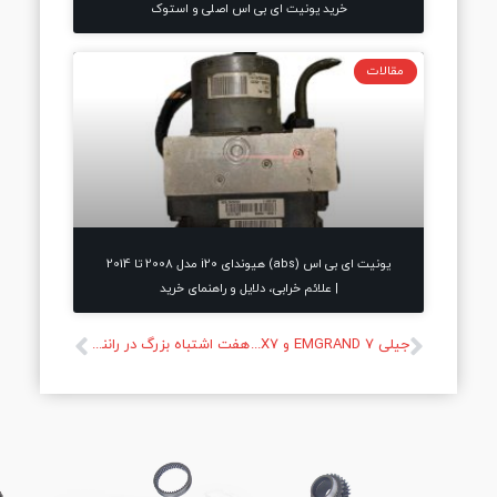
خرید یونیت ای بی اس اصلی و استوک
مقالات
یونیت ای بی اس (abs) هیوندای i20 مدل 2008 تا 2014
| علائم خرابی، دلایل و راهنمای خرید
جیلی EMGRAND 7 و EMGRAND X7
هفت اشتباه بزرگ در رانندگی