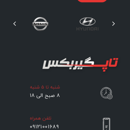
شنبه تا ۵ شنبه
۸ صبح الی ۱۸
تلفن همراه
09121001689